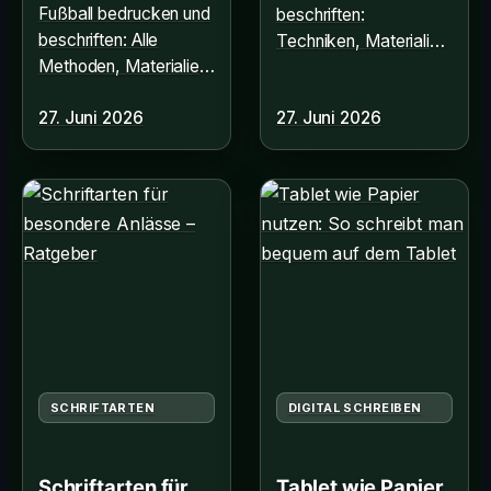
Fußball bedrucken und
beschriften:
beschriften: Alle
Techniken, Materialien
Methoden, Materialien
und wasserfeste Stifte
und Kosten für
für dauerhafte
27. Juni 2026
27. Juni 2026
individuelle Designs.
Ergebnisse. Alle Infos
Jetzt informieren!
hier!
SCHRIFTARTEN
DIGITAL SCHREIBEN
Schriftarten für
Tablet wie Papier