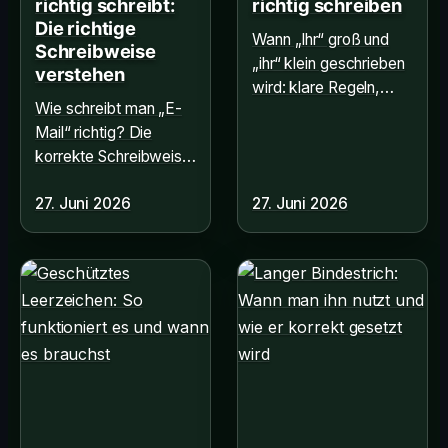
richtig schreibt:
richtig schreiben
Die richtige
Wann „Ihr“ groß und
Schreibweise
„ihr“ klein geschrieben
verstehen
wird: klare Regeln,
Wie schreibt man „E-
Beispiele und einfache
Mail“ richtig? Die
Prüfungen für Briefe,
korrekte Schreibweise
E-Mails und Texte.
und vermeiden häufige
27. Juni 2026
27. Juni 2026
Fehler. Alle Infos hier!