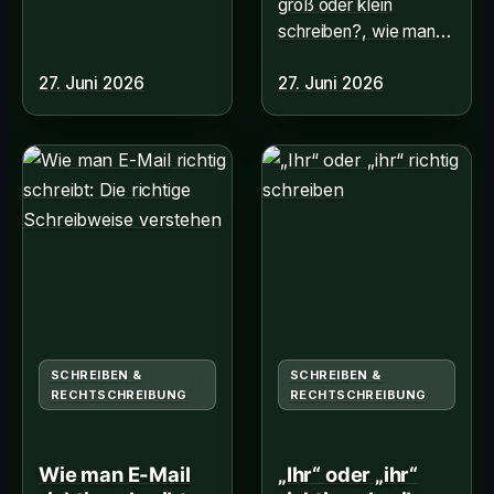
groß oder klein
entfernen? Hier
schreiben?, wie man
nachlesen, wie
es richtig macht und
Computer effizient
27. Juni 2026
27. Juni 2026
welche Regeln gelten.
organisieren.
Jetzt informieren!
SCHREIBEN &
SCHREIBEN &
RECHTSCHREIBUNG
RECHTSCHREIBUNG
Wie man E-Mail
„Ihr“ oder „ihr“