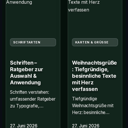
SCHRIFTARTEN
KARTEN & GRÜSSE
Schriften –
Weihnachtsgrüße
Ratgeber zur
: Tiefgründige,
Auswahl &
besinnliche Texte
Anwendung
mit Herz
verfassen
Schriften verstehen:
Tiefgründige
umfassender Ratgeber
Weihnachtsgrüße mit
zu Typografie,
Herz: besinnliche
Auswahl und
Texte und Zitate, die
Anwendung für
27. Juni 2026
27. Juni 2026
wirklich berühren. Alle
optimale Lesbarkeit.