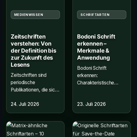
MEDIENWISSEN
SCHRIFTARTEN
Zeitschriften
Bodoni Schrift
verstehen: Von
erkennen –
der Definition bis
Merkmale &
zur Zukunft des
Anwendung
Lesens
Bodoni Schrift
Zeitschriften sind
erkennen:
periodische
Charakteristische
Publikationen, die sich
Merkmale der
durch spezifische
klassischen Serifen-
24. Juli 2026
23. Juli 2026
Inhalte und
Schrift. Jetzt
Erscheinungsweisen
informieren über
von anderen Medien
Aufbau und
abgrenzen.
Einsatzbereiche!