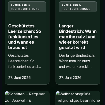
SCHREIBEN &
SCHREIBEN &
RECHTSCHREIBUNG
RECHTSCHREIBUNG
Geschütztes
Langer
Leerzeichen: So
Bindestrich: Wann
funktioniert es
man ihn nutzt und
und wann es
wie er korrekt
brauchst
gesetzt wird
Geschütztes
Der lange Bindestrich:
Leerzeichen: So
Wann man ihn nutzt
funktioniert es und
und wie er korrekt
wann es brauchst. Alle
gesetzt wird – alle
27. Juni 2026
27. Juni 2026
Infos hier!
Regeln und
Tastaturkürzel hier
nachlesen!