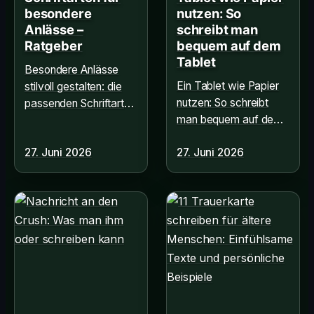
besondere
nutzen: So
Anlässe –
schreibt man
Ratgeber
bequem auf dem
Tablet
Besondere Anlässe
Ein Tablet wie Papier
stilvoll gestalten: die
nutzen: So schreibt
passenden Schriftarten
man bequem auf dem
für Einladungen, Karten
Tablet. Alle Infos zu
und mehr. Alle Infos
27. Juni 2026
27. Juni 2026
Stiften, Apps und
hier!
Displays für ein
natürliches Schreibgef