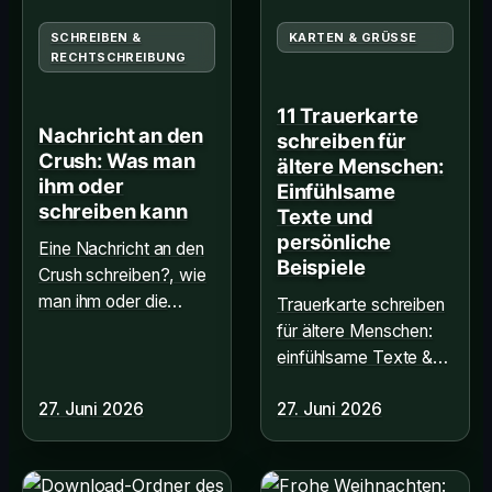
SCHREIBEN &
KARTEN & GRÜSSE
RECHTSCHREIBUNG
11 Trauerkarte
Nachricht an den
schreiben für
Crush: Was man
ältere Menschen:
ihm oder
Einfühlsame
schreiben kann
Texte und
persönliche
Eine Nachricht an den
Beispiele
Crush schreiben?, wie
man ihm oder die
Trauerkarte schreiben
perfekte Botschaft
für ältere Menschen:
sendet. Alle Infos hier!
einfühlsame Texte &
Beispiele finden. Alle
27. Juni 2026
27. Juni 2026
Infos hier!