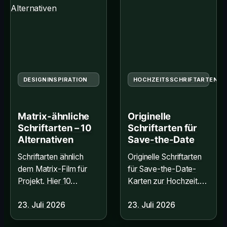
DESIGNINSPIRATION
HOCHZEITSSCHRIFTARTEN
Matrix-ähnliche
Originelle
Schriftarten – 10
Schriftarten für
Alternativen
Save-the-Date
Schriftarten ähnlich
Originelle Schriftarten
dem Matrix-Film für
für Save-the-Date-
Projekt. Hier 10
Karten zur Hochzeit.
faszinierende
Einzigartige
23. Juli 2026
23. Juli 2026
Alternativen, die den
Typografien, die
digitalen Look pe
Ankündigung beson